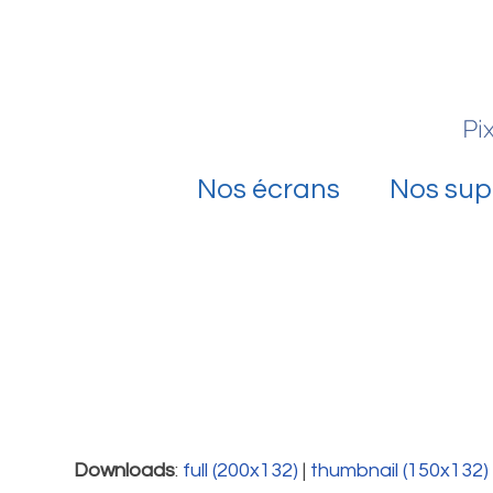
Skip
to
content
Nos écrans
Nos sup
Downloads
:
full (200x132)
|
thumbnail (150x132)