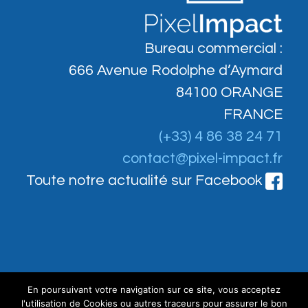
Bureau commercial :
666 Avenue Rodolphe d’Aymard
84100 ORANGE
FRANCE
(+33) 4 86 38 24 71
contact@pixel-impact.fr
Toute notre actualité sur Facebook
Démo client
En poursuivant votre navigation sur ce site, vous acceptez
l'utilisation de Cookies ou autres traceurs pour assurer le bon