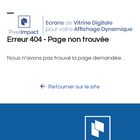
Skip
to
Open
Close
content
mobile
mobile
Erreur 404 - Page non trouvée
menu
menu
Nous n’avons pas trouvé la page demandée…
Retourner sur le site